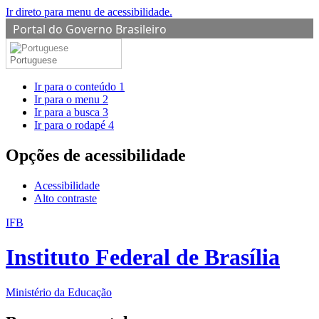
Ir direto para menu de acessibilidade.
Portal do Governo Brasileiro
Portuguese
Ir para o conteúdo
1
Ir para o menu
2
Ir para a busca
3
Ir para o rodapé
4
Opções de acessibilidade
Acessibilidade
Alto contraste
IFB
Instituto Federal de Brasília
Ministério da Educação