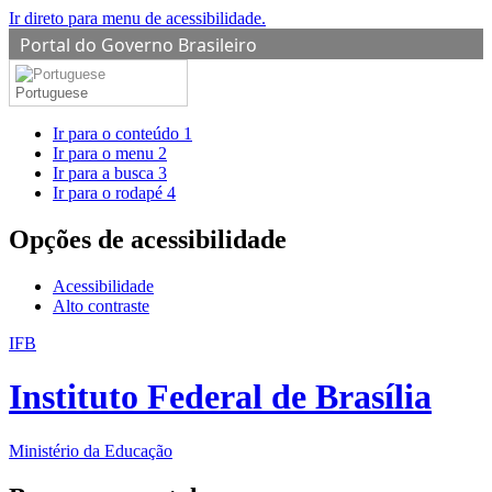
Ir direto para menu de acessibilidade.
Portal do Governo Brasileiro
Portuguese
Ir para o conteúdo
1
Ir para o menu
2
Ir para a busca
3
Ir para o rodapé
4
Opções de acessibilidade
Acessibilidade
Alto contraste
IFB
Instituto Federal de Brasília
Ministério da Educação