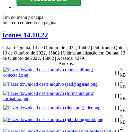
Fim do menu principal
Início do conteúdo da página
Ícones 14.10.22
Criado: Quinta, 13 de Outubro de 2022, 15h02
|
Publicado: Quinta,
13 de Outubro de 2022, 15h02
|
Última atualização em Quinta, 13
de Outubro de 2022, 15h02
|
Acessos: 4279
Anexos:
3
[ ]
conectaif.png
kB
4
ead.png
[ ]
kB
3
[ ]
formatura.png
kB
4
lider.png
[ ]
kB
3
pibid.png
[ ]
kB
4
profept.png
[ ]