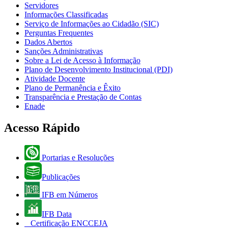
Servidores
Informações Classificadas
Serviço de Informações ao Cidadão (SIC)
Perguntas Frequentes
Dados Abertos
Sanções Administrativas
Sobre a Lei de Acesso à Informação
Plano de Desenvolvimento Institucional (PDI)
Atividade Docente
Plano de Permanência e Êxito
Transparência e Prestação de Contas
Enade
Acesso Rápido
Portarias e Resoluções
Publicações
IFB em Números
IFB Data
Certificação ENCCEJA