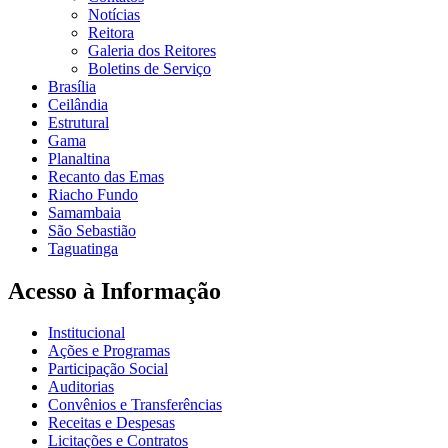
Notícias
Reitora
Galeria dos Reitores
Boletins de Serviço
Brasília
Ceilândia
Estrutural
Gama
Planaltina
Recanto das Emas
Riacho Fundo
Samambaia
São Sebastião
Taguatinga
Acesso à Informação
Institucional
Ações e Programas
Participação Social
Auditorias
Convênios e Transferências
Receitas e Despesas
Licitações e Contratos