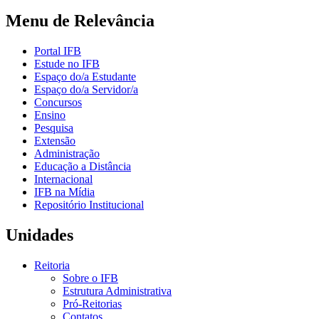
Menu de Relevância
Portal IFB
Estude no IFB
Espaço do/a Estudante
Espaço do/a Servidor/a
Concursos
Ensino
Pesquisa
Extensão
Administração
Educação a Distância
Internacional
IFB na Mídia
Repositório Institucional
Unidades
Reitoria
Sobre o IFB
Estrutura Administrativa
Pró-Reitorias
Contatos