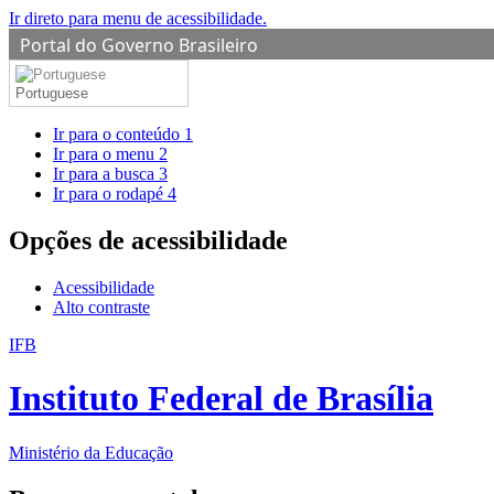
Ir direto para menu de acessibilidade.
Portal do Governo Brasileiro
Portuguese
Ir para o conteúdo
1
Ir para o menu
2
Ir para a busca
3
Ir para o rodapé
4
Opções de acessibilidade
Acessibilidade
Alto contraste
IFB
Instituto Federal de Brasília
Ministério da Educação