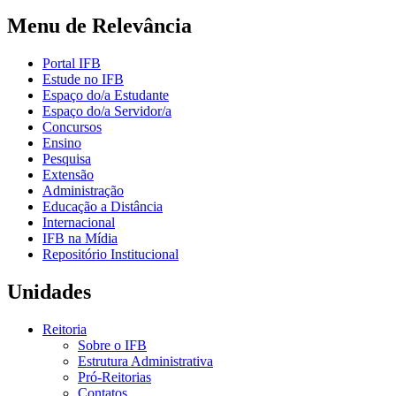
Menu de Relevância
Portal IFB
Estude no IFB
Espaço do/a Estudante
Espaço do/a Servidor/a
Concursos
Ensino
Pesquisa
Extensão
Administração
Educação a Distância
Internacional
IFB na Mídia
Repositório Institucional
Unidades
Reitoria
Sobre o IFB
Estrutura Administrativa
Pró-Reitorias
Contatos