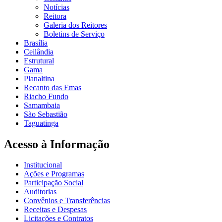
Notícias
Reitora
Galeria dos Reitores
Boletins de Serviço
Brasília
Ceilândia
Estrutural
Gama
Planaltina
Recanto das Emas
Riacho Fundo
Samambaia
São Sebastião
Taguatinga
Acesso à Informação
Institucional
Ações e Programas
Participação Social
Auditorias
Convênios e Transferências
Receitas e Despesas
Licitações e Contratos