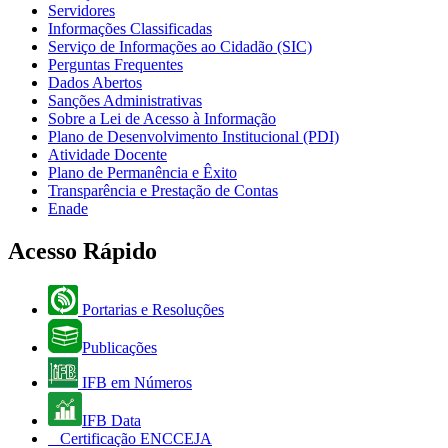
Servidores
Informações Classificadas
Serviço de Informações ao Cidadão (SIC)
Perguntas Frequentes
Dados Abertos
Sanções Administrativas
Sobre a Lei de Acesso à Informação
Plano de Desenvolvimento Institucional (PDI)
Atividade Docente
Plano de Permanência e Êxito
Transparência e Prestação de Contas
Enade
Acesso Rápido
Portarias e Resoluções
Publicações
IFB em Números
IFB Data
Certificação ENCCEJA