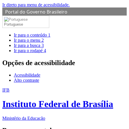
Ir direto para menu de acessibilidade.
Portal do Governo Brasileiro
Portuguese
Ir para o conteúdo
1
Ir para o menu
2
Ir para a busca
3
Ir para o rodapé
4
Opções de acessibilidade
Acessibilidade
Alto contraste
IFB
Instituto Federal de Brasília
Ministério da Educação