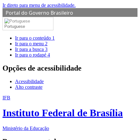
Ir direto para menu de acessibilidade.
Portal do Governo Brasileiro
Portuguese
Ir para o conteúdo
1
Ir para o menu
2
Ir para a busca
3
Ir para o rodapé
4
Opções de acessibilidade
Acessibilidade
Alto contraste
IFB
Instituto Federal de Brasília
Ministério da Educação