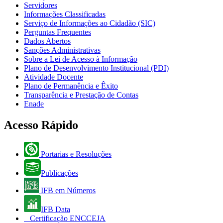
Servidores
Informações Classificadas
Serviço de Informações ao Cidadão (SIC)
Perguntas Frequentes
Dados Abertos
Sanções Administrativas
Sobre a Lei de Acesso à Informação
Plano de Desenvolvimento Institucional (PDI)
Atividade Docente
Plano de Permanência e Êxito
Transparência e Prestação de Contas
Enade
Acesso Rápido
Portarias e Resoluções
Publicações
IFB em Números
IFB Data
Certificação ENCCEJA