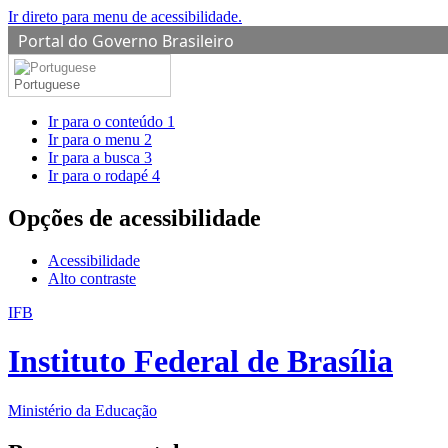
Ir direto para menu de acessibilidade.
Portal do Governo Brasileiro
Portuguese
Ir para o conteúdo
1
Ir para o menu
2
Ir para a busca
3
Ir para o rodapé
4
Opções de acessibilidade
Acessibilidade
Alto contraste
IFB
Instituto Federal de Brasília
Ministério da Educação