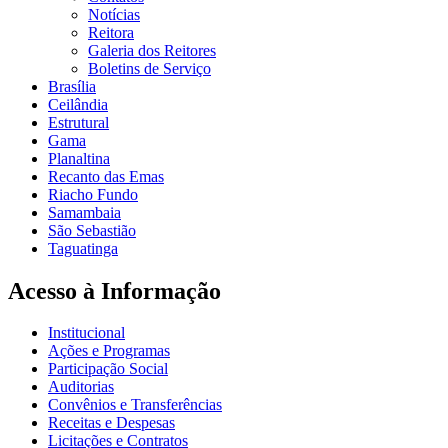
Notícias
Reitora
Galeria dos Reitores
Boletins de Serviço
Brasília
Ceilândia
Estrutural
Gama
Planaltina
Recanto das Emas
Riacho Fundo
Samambaia
São Sebastião
Taguatinga
Acesso à Informação
Institucional
Ações e Programas
Participação Social
Auditorias
Convênios e Transferências
Receitas e Despesas
Licitações e Contratos