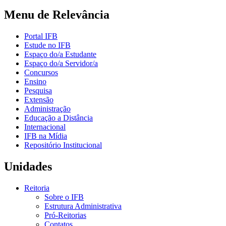
Menu de Relevância
Portal IFB
Estude no IFB
Espaço do/a Estudante
Espaço do/a Servidor/a
Concursos
Ensino
Pesquisa
Extensão
Administração
Educação a Distância
Internacional
IFB na Mídia
Repositório Institucional
Unidades
Reitoria
Sobre o IFB
Estrutura Administrativa
Pró-Reitorias
Contatos