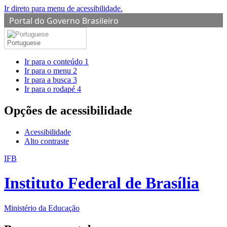
Ir direto para menu de acessibilidade.
Portal do Governo Brasileiro
Portuguese
Ir para o conteúdo
1
Ir para o menu
2
Ir para a busca
3
Ir para o rodapé
4
Opções de acessibilidade
Acessibilidade
Alto contraste
IFB
Instituto Federal de Brasília
Ministério da Educação