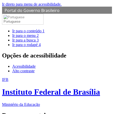
Ir direto para menu de acessibilidade.
Portal do Governo Brasileiro
Portuguese
Ir para o conteúdo
1
Ir para o menu
2
Ir para a busca
3
Ir para o rodapé
4
Opções de acessibilidade
Acessibilidade
Alto contraste
IFB
Instituto Federal de Brasília
Ministério da Educação