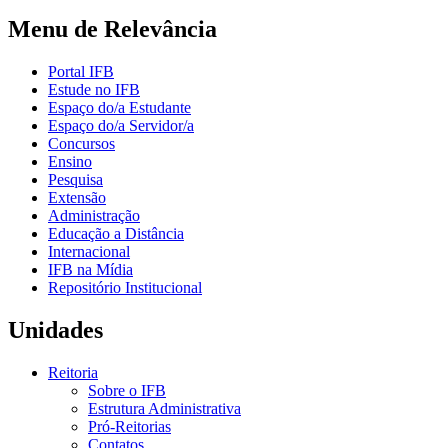
Menu de Relevância
Portal IFB
Estude no IFB
Espaço do/a Estudante
Espaço do/a Servidor/a
Concursos
Ensino
Pesquisa
Extensão
Administração
Educação a Distância
Internacional
IFB na Mídia
Repositório Institucional
Unidades
Reitoria
Sobre o IFB
Estrutura Administrativa
Pró-Reitorias
Contatos