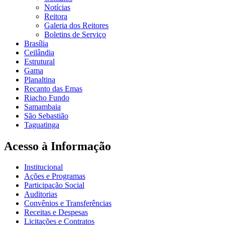
Notícias
Reitora
Galeria dos Reitores
Boletins de Serviço
Brasília
Ceilândia
Estrutural
Gama
Planaltina
Recanto das Emas
Riacho Fundo
Samambaia
São Sebastião
Taguatinga
Acesso à Informação
Institucional
Ações e Programas
Participação Social
Auditorias
Convênios e Transferências
Receitas e Despesas
Licitações e Contratos