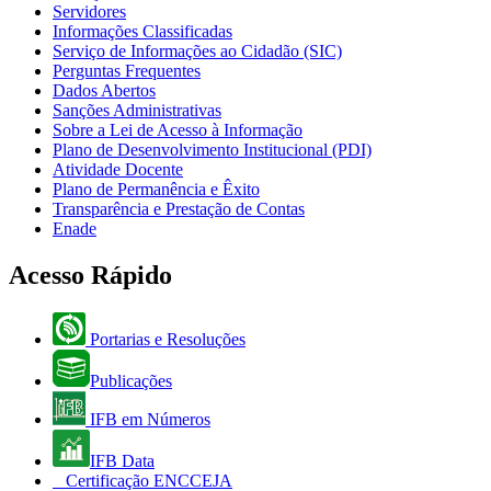
Servidores
Informações Classificadas
Serviço de Informações ao Cidadão (SIC)
Perguntas Frequentes
Dados Abertos
Sanções Administrativas
Sobre a Lei de Acesso à Informação
Plano de Desenvolvimento Institucional (PDI)
Atividade Docente
Plano de Permanência e Êxito
Transparência e Prestação de Contas
Enade
Acesso Rápido
Portarias e Resoluções
Publicações
IFB em Números
IFB Data
Certificação ENCCEJA