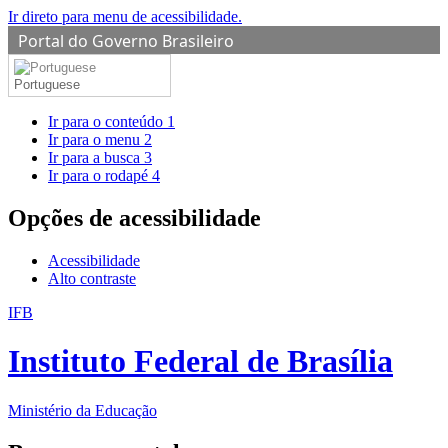
Ir direto para menu de acessibilidade.
Portal do Governo Brasileiro
Portuguese
Ir para o conteúdo
1
Ir para o menu
2
Ir para a busca
3
Ir para o rodapé
4
Opções de acessibilidade
Acessibilidade
Alto contraste
IFB
Instituto Federal de Brasília
Ministério da Educação