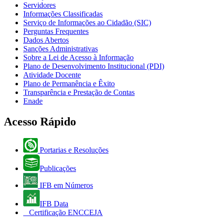
Servidores
Informações Classificadas
Serviço de Informações ao Cidadão (SIC)
Perguntas Frequentes
Dados Abertos
Sanções Administrativas
Sobre a Lei de Acesso à Informação
Plano de Desenvolvimento Institucional (PDI)
Atividade Docente
Plano de Permanência e Êxito
Transparência e Prestação de Contas
Enade
Acesso Rápido
Portarias e Resoluções
Publicações
IFB em Números
IFB Data
Certificação ENCCEJA