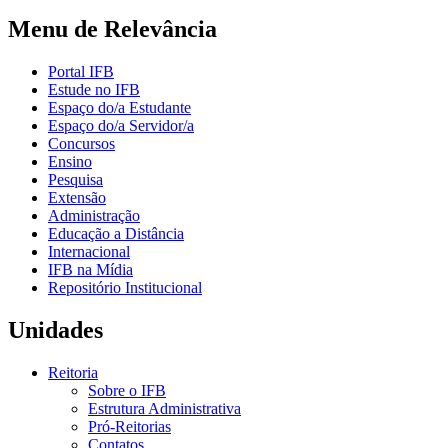
Menu de Relevância
Portal IFB
Estude no IFB
Espaço do/a Estudante
Espaço do/a Servidor/a
Concursos
Ensino
Pesquisa
Extensão
Administração
Educação a Distância
Internacional
IFB na Mídia
Repositório Institucional
Unidades
Reitoria
Sobre o IFB
Estrutura Administrativa
Pró-Reitorias
Contatos