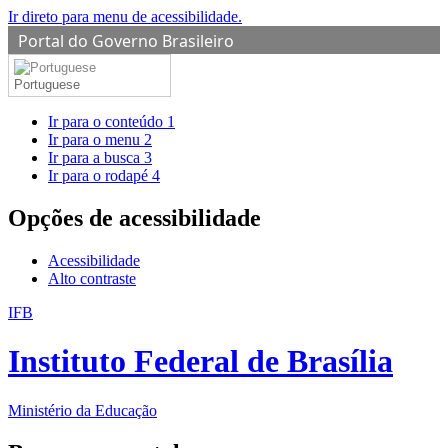
Ir direto para menu de acessibilidade.
Portal do Governo Brasileiro
Portuguese
Ir para o conteúdo
1
Ir para o menu
2
Ir para a busca
3
Ir para o rodapé
4
Opções de acessibilidade
Acessibilidade
Alto contraste
IFB
Instituto Federal de Brasília
Ministério da Educação