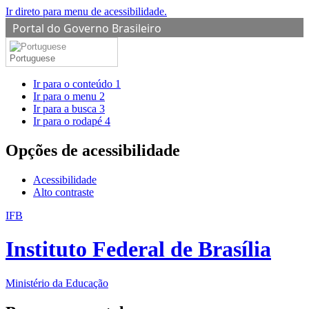
Ir direto para menu de acessibilidade.
Portal do Governo Brasileiro
Portuguese
Ir para o conteúdo
1
Ir para o menu
2
Ir para a busca
3
Ir para o rodapé
4
Opções de acessibilidade
Acessibilidade
Alto contraste
IFB
Instituto Federal de Brasília
Ministério da Educação