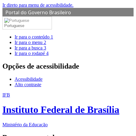
Ir direto para menu de acessibilidade.
Portal do Governo Brasileiro
Portuguese
Ir para o conteúdo
1
Ir para o menu
2
Ir para a busca
3
Ir para o rodapé
4
Opções de acessibilidade
Acessibilidade
Alto contraste
IFB
Instituto Federal de Brasília
Ministério da Educação