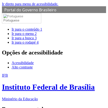
Ir direto para menu de acessibilidade.
Portal do Governo Brasileiro
Portuguese
Ir para o conteúdo
1
Ir para o menu
2
Ir para a busca
3
Ir para o rodapé
4
Opções de acessibilidade
Acessibilidade
Alto contraste
IFB
Instituto Federal de Brasília
Ministério da Educação