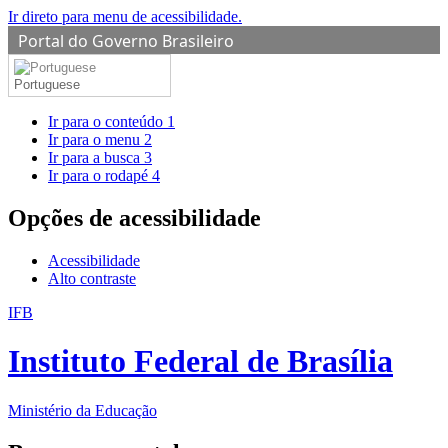
Ir direto para menu de acessibilidade.
Portal do Governo Brasileiro
Portuguese
Ir para o conteúdo
1
Ir para o menu
2
Ir para a busca
3
Ir para o rodapé
4
Opções de acessibilidade
Acessibilidade
Alto contraste
IFB
Instituto Federal de Brasília
Ministério da Educação