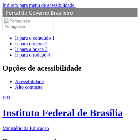
Ir direto para menu de acessibilidade.
Portal do Governo Brasileiro
Portuguese
Ir para o conteúdo
1
Ir para o menu
2
Ir para a busca
3
Ir para o rodapé
4
Opções de acessibilidade
Acessibilidade
Alto contraste
IFB
Instituto Federal de Brasília
Ministério da Educação