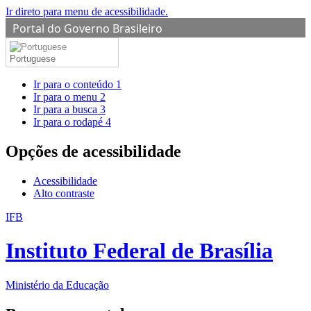
Ir direto para menu de acessibilidade.
Portal do Governo Brasileiro
Portuguese
Ir para o conteúdo
1
Ir para o menu
2
Ir para a busca
3
Ir para o rodapé
4
Opções de acessibilidade
Acessibilidade
Alto contraste
IFB
Instituto Federal de Brasília
Ministério da Educação