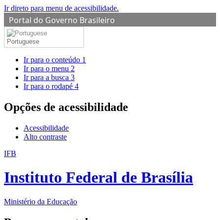
Ir direto para menu de acessibilidade.
Portal do Governo Brasileiro
Portuguese
Ir para o conteúdo
1
Ir para o menu
2
Ir para a busca
3
Ir para o rodapé
4
Opções de acessibilidade
Acessibilidade
Alto contraste
IFB
Instituto Federal de Brasília
Ministério da Educação