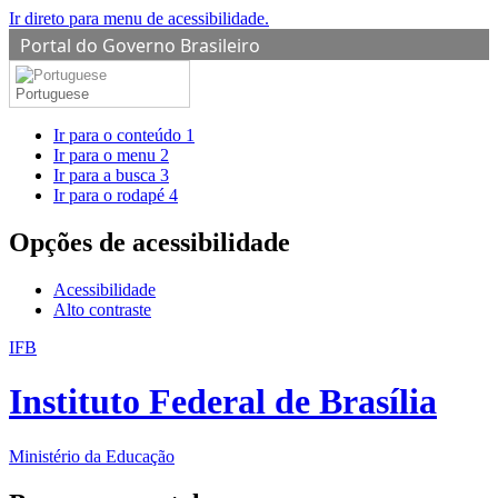
Ir direto para menu de acessibilidade.
Portal do Governo Brasileiro
Portuguese
Ir para o conteúdo
1
Ir para o menu
2
Ir para a busca
3
Ir para o rodapé
4
Opções de acessibilidade
Acessibilidade
Alto contraste
IFB
Instituto Federal de Brasília
Ministério da Educação