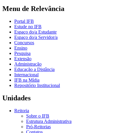
Menu de Relevância
Portal IFB
Estude no IFB
Espaço do/a Estudante
Espaço do/a Servidor/a
Concursos
Ensino
Pesquisa
Extensão
Administração
Educação a Distância
Internacional
IFB na Mídia
Repositório Institucional
Unidades
Reitoria
Sobre o IFB
Estrutura Administrativa
Pró-Reitorias
Contatos