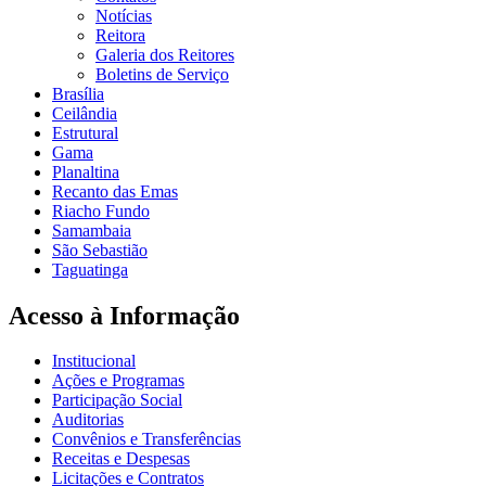
Notícias
Reitora
Galeria dos Reitores
Boletins de Serviço
Brasília
Ceilândia
Estrutural
Gama
Planaltina
Recanto das Emas
Riacho Fundo
Samambaia
São Sebastião
Taguatinga
Acesso à Informação
Institucional
Ações e Programas
Participação Social
Auditorias
Convênios e Transferências
Receitas e Despesas
Licitações e Contratos