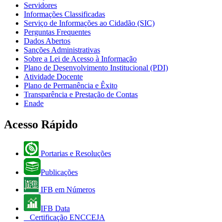
Servidores
Informações Classificadas
Serviço de Informações ao Cidadão (SIC)
Perguntas Frequentes
Dados Abertos
Sanções Administrativas
Sobre a Lei de Acesso à Informação
Plano de Desenvolvimento Institucional (PDI)
Atividade Docente
Plano de Permanência e Êxito
Transparência e Prestação de Contas
Enade
Acesso Rápido
Portarias e Resoluções
Publicações
IFB em Números
IFB Data
Certificação ENCCEJA