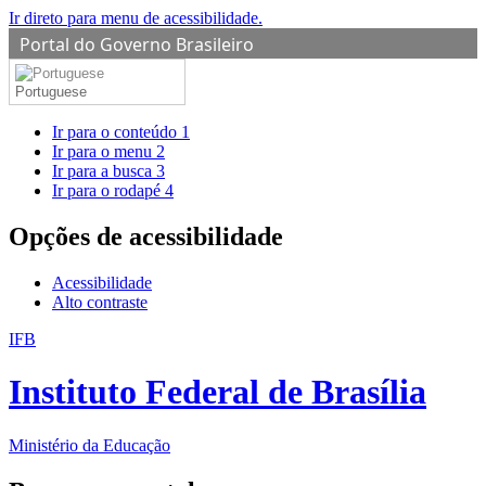
Ir direto para menu de acessibilidade.
Portal do Governo Brasileiro
Portuguese
Ir para o conteúdo
1
Ir para o menu
2
Ir para a busca
3
Ir para o rodapé
4
Opções de acessibilidade
Acessibilidade
Alto contraste
IFB
Instituto Federal de Brasília
Ministério da Educação