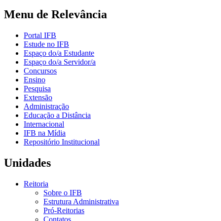
Menu de Relevância
Portal IFB
Estude no IFB
Espaço do/a Estudante
Espaço do/a Servidor/a
Concursos
Ensino
Pesquisa
Extensão
Administração
Educação a Distância
Internacional
IFB na Mídia
Repositório Institucional
Unidades
Reitoria
Sobre o IFB
Estrutura Administrativa
Pró-Reitorias
Contatos