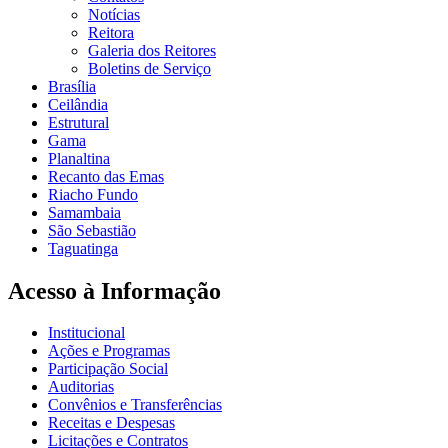
Notícias
Reitora
Galeria dos Reitores
Boletins de Serviço
Brasília
Ceilândia
Estrutural
Gama
Planaltina
Recanto das Emas
Riacho Fundo
Samambaia
São Sebastião
Taguatinga
Acesso à Informação
Institucional
Ações e Programas
Participação Social
Auditorias
Convênios e Transferências
Receitas e Despesas
Licitações e Contratos