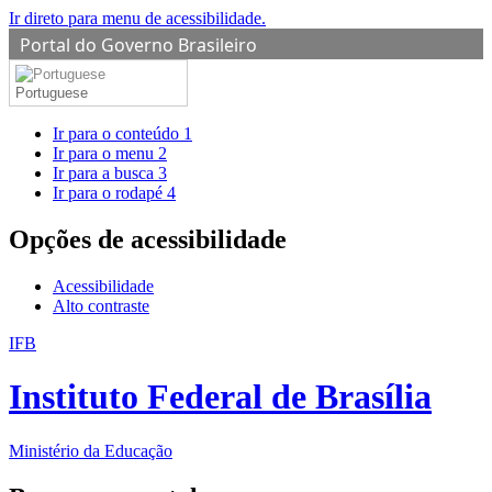
Ir direto para menu de acessibilidade.
Portal do Governo Brasileiro
Portuguese
Ir para o conteúdo
1
Ir para o menu
2
Ir para a busca
3
Ir para o rodapé
4
Opções de acessibilidade
Acessibilidade
Alto contraste
IFB
Instituto Federal de Brasília
Ministério da Educação