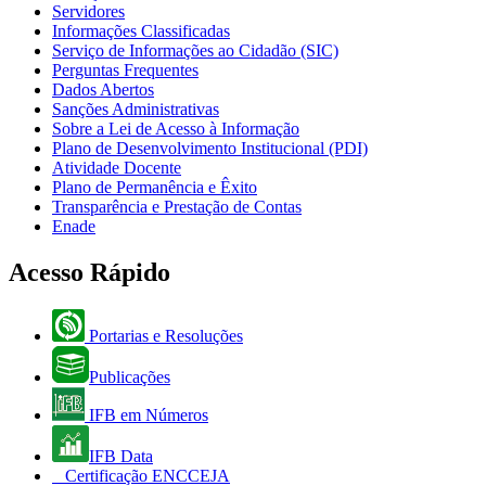
Servidores
Informações Classificadas
Serviço de Informações ao Cidadão (SIC)
Perguntas Frequentes
Dados Abertos
Sanções Administrativas
Sobre a Lei de Acesso à Informação
Plano de Desenvolvimento Institucional (PDI)
Atividade Docente
Plano de Permanência e Êxito
Transparência e Prestação de Contas
Enade
Acesso Rápido
Portarias e Resoluções
Publicações
IFB em Números
IFB Data
Certificação ENCCEJA