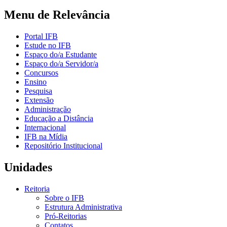
Menu de Relevância
Portal IFB
Estude no IFB
Espaço do/a Estudante
Espaço do/a Servidor/a
Concursos
Ensino
Pesquisa
Extensão
Administração
Educação a Distância
Internacional
IFB na Mídia
Repositório Institucional
Unidades
Reitoria
Sobre o IFB
Estrutura Administrativa
Pró-Reitorias
Contatos