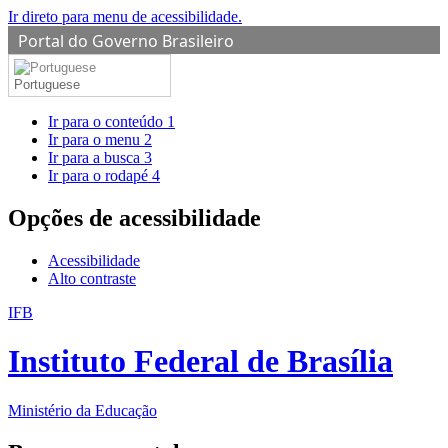
Ir direto para menu de acessibilidade.
Portal do Governo Brasileiro
Portuguese
Ir para o conteúdo
1
Ir para o menu
2
Ir para a busca
3
Ir para o rodapé
4
Opções de acessibilidade
Acessibilidade
Alto contraste
IFB
Instituto Federal de Brasília
Ministério da Educação