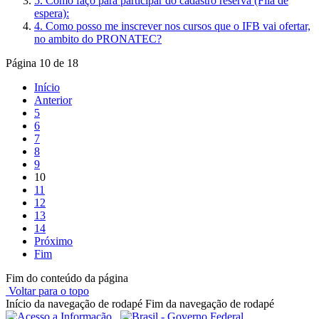
5. Como faço para participar do cadastro reserva (Fila de
espera):
4. Como posso me inscrever nos cursos que o IFB vai ofertar,
no ambito do PRONATEC?
Página 10 de 18
Início
Anterior
5
6
7
8
9
10
11
12
13
14
Próximo
Fim
Fim do conteúdo da página
Voltar para o topo
Início da navegação de rodapé
Fim da navegação de rodapé