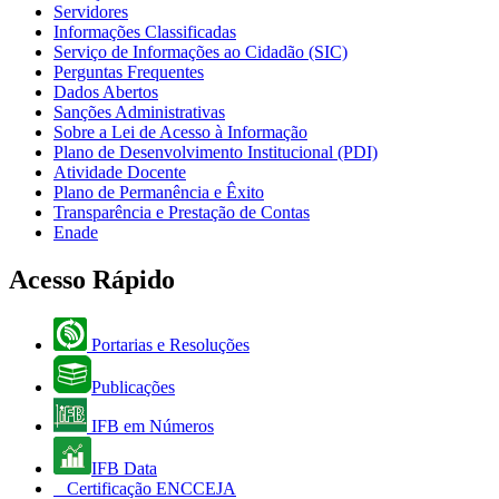
Servidores
Informações Classificadas
Serviço de Informações ao Cidadão (SIC)
Perguntas Frequentes
Dados Abertos
Sanções Administrativas
Sobre a Lei de Acesso à Informação
Plano de Desenvolvimento Institucional (PDI)
Atividade Docente
Plano de Permanência e Êxito
Transparência e Prestação de Contas
Enade
Acesso Rápido
Portarias e Resoluções
Publicações
IFB em Números
IFB Data
Certificação ENCCEJA