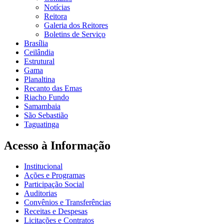
Notícias
Reitora
Galeria dos Reitores
Boletins de Serviço
Brasília
Ceilândia
Estrutural
Gama
Planaltina
Recanto das Emas
Riacho Fundo
Samambaia
São Sebastião
Taguatinga
Acesso à Informação
Institucional
Ações e Programas
Participação Social
Auditorias
Convênios e Transferências
Receitas e Despesas
Licitações e Contratos