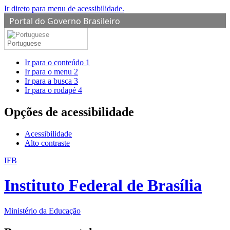
Ir direto para menu de acessibilidade.
Portal do Governo Brasileiro
Portuguese
Ir para o conteúdo
1
Ir para o menu
2
Ir para a busca
3
Ir para o rodapé
4
Opções de acessibilidade
Acessibilidade
Alto contraste
IFB
Instituto Federal de Brasília
Ministério da Educação