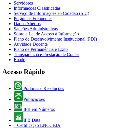
Servidores
Informações Classificadas
Serviço de Informações ao Cidadão (SIC)
Perguntas Frequentes
Dados Abertos
Sanções Administrativas
Sobre a Lei de Acesso à Informação
Plano de Desenvolvimento Institucional (PDI)
Atividade Docente
Plano de Permanência e Êxito
Transparência e Prestação de Contas
Enade
Acesso Rápido
Portarias e Resoluções
Publicações
IFB em Números
IFB Data
Certificação ENCCEJA