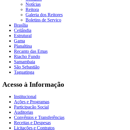
Notícias
Reitora
Galeria dos Reitores
Boletins de Serviço
Brasília
Ceilândia
Estrutural
Gama
Planaltina
Recanto das Emas
Riacho Fundo
Samambaia
São Sebastião
Taguatinga
Acesso à Informação
Institucional
Ações e Programas
Participação Social
Auditorias
Convênios e Transferências
Receitas e Despesas
Licitações e Contratos