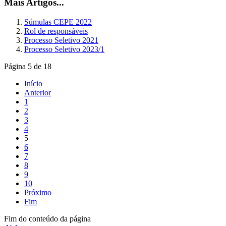
Mais Artigos...
Súmulas CEPE 2022
Rol de responsáveis
Processo Seletivo 2021
Processo Seletivo 2023/1
Página 5 de 18
Início
Anterior
1
2
3
4
5
6
7
8
9
10
Próximo
Fim
Fim do conteúdo da página