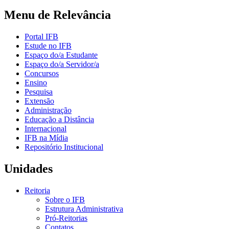
Menu de Relevância
Portal IFB
Estude no IFB
Espaço do/a Estudante
Espaço do/a Servidor/a
Concursos
Ensino
Pesquisa
Extensão
Administração
Educação a Distância
Internacional
IFB na Mídia
Repositório Institucional
Unidades
Reitoria
Sobre o IFB
Estrutura Administrativa
Pró-Reitorias
Contatos