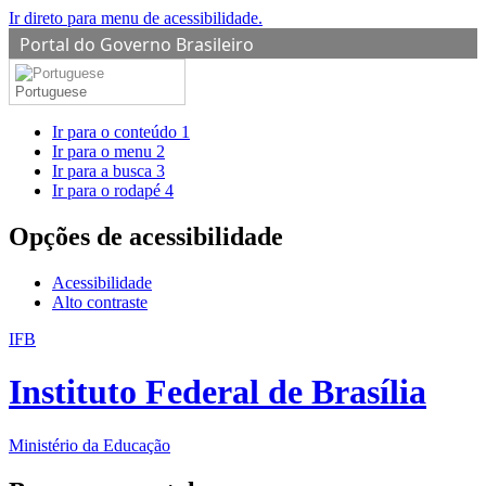
Ir direto para menu de acessibilidade.
Portal do Governo Brasileiro
Portuguese
Ir para o conteúdo
1
Ir para o menu
2
Ir para a busca
3
Ir para o rodapé
4
Opções de acessibilidade
Acessibilidade
Alto contraste
IFB
Instituto Federal de Brasília
Ministério da Educação