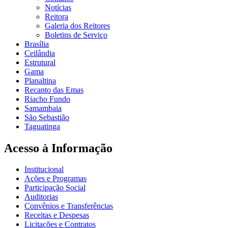
Notícias
Reitora
Galeria dos Reitores
Boletins de Serviço
Brasília
Ceilândia
Estrutural
Gama
Planaltina
Recanto das Emas
Riacho Fundo
Samambaia
São Sebastião
Taguatinga
Acesso à Informação
Institucional
Ações e Programas
Participação Social
Auditorias
Convênios e Transferências
Receitas e Despesas
Licitações e Contratos