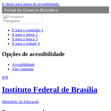
Ir direto para menu de acessibilidade.
Portal do Governo Brasileiro
Portuguese
Ir para o conteúdo
1
Ir para o menu
2
Ir para a busca
3
Ir para o rodapé
4
Opções de acessibilidade
Acessibilidade
Alto contraste
IFB
Instituto Federal de Brasília
Ministério da Educação