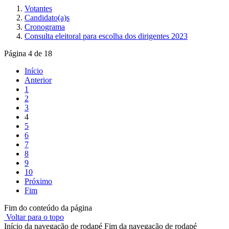
Votantes
Candidato(a)s
Cronograma
Consulta eleitoral para escolha dos dirigentes 2023
Página 4 de 18
Início
Anterior
1
2
3
4
5
6
7
8
9
10
Próximo
Fim
Fim do conteúdo da página
Voltar para o topo
Início da navegação de rodapé
Fim da navegação de rodapé