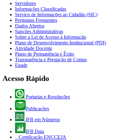
Servidores
Informações Classificadas
Serviço de Informações ao Cidadão (SIC)
Perguntas Frequentes
Dados Abertos
Sanções Administrativas
Sobre a Lei de Acesso à Informação
Plano de Desenvolvimento Institucional (PDI)
Atividade Docente
Plano de Permanência e Êxito
Transparência e Prestação de Contas
Enade
Acesso Rápido
Portarias e Resoluções
Publicações
IFB em Números
IFB Data
Certificação ENCCEJA