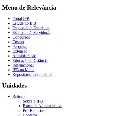
Menu de Relevância
Portal IFB
Estude no IFB
Espaço do/a Estudante
Espaço do/a Servidor/a
Concursos
Ensino
Pesquisa
Extensão
Administração
Educação a Distância
Internacional
IFB na Mídia
Repositório Institucional
Unidades
Reitoria
Sobre o IFB
Estrutura Administrativa
Pró-Reitorias
Contatos