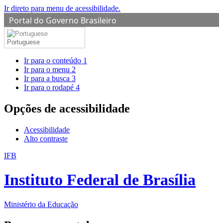
Ir direto para menu de acessibilidade.
Portal do Governo Brasileiro
Portuguese
Ir para o conteúdo
1
Ir para o menu
2
Ir para a busca
3
Ir para o rodapé
4
Opções de acessibilidade
Acessibilidade
Alto contraste
IFB
Instituto Federal de Brasília
Ministério da Educação