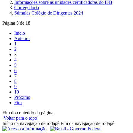
Informações sobre as unidades certificadoras do IFB
Corregedoria
Súmulas Colégio de Dirigentes 2024
Página 3 de 18
Início
Anterior
1
2
3
4
5
6
7
8
9
10
Próximo
Fim
Fim do conteúdo da página
Voltar para o topo
Início da navegação de rodapé
Fim da navegação de rodapé