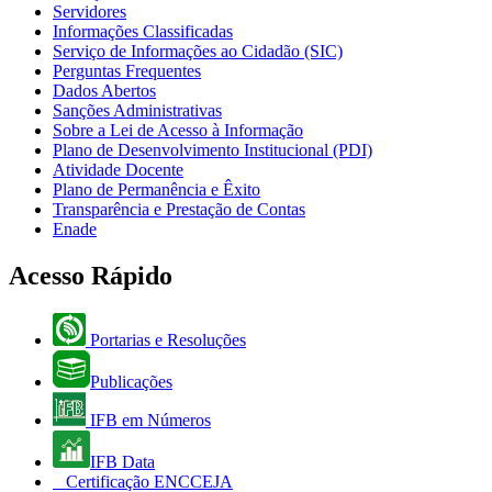
Servidores
Informações Classificadas
Serviço de Informações ao Cidadão (SIC)
Perguntas Frequentes
Dados Abertos
Sanções Administrativas
Sobre a Lei de Acesso à Informação
Plano de Desenvolvimento Institucional (PDI)
Atividade Docente
Plano de Permanência e Êxito
Transparência e Prestação de Contas
Enade
Acesso Rápido
Portarias e Resoluções
Publicações
IFB em Números
IFB Data
Certificação ENCCEJA