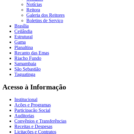
Notícias
Reitora
Galeria dos Reitores
Boletins de Serviço
Brasília
Ceilândia
Estrutural
Gama
Planaltina
Recanto das Emas
Riacho Fundo
Samambaia
São Sebastião
Taguatinga
Acesso à Informação
Institucional
Ações e Programas
Participação Social
Auditorias
Convênios e Transferências
Receitas e Despesas
Licitações e Contratos