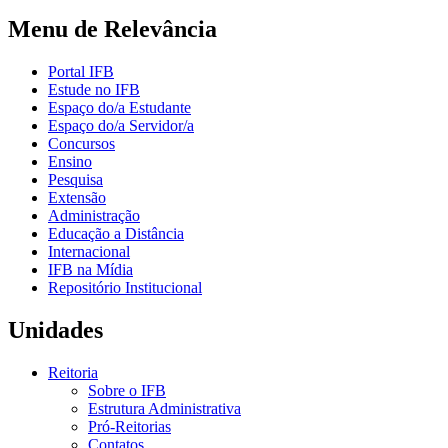
Menu de Relevância
Portal IFB
Estude no IFB
Espaço do/a Estudante
Espaço do/a Servidor/a
Concursos
Ensino
Pesquisa
Extensão
Administração
Educação a Distância
Internacional
IFB na Mídia
Repositório Institucional
Unidades
Reitoria
Sobre o IFB
Estrutura Administrativa
Pró-Reitorias
Contatos