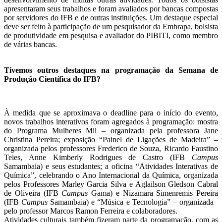
apresentaram seus trabalhos e foram avaliados por bancas compostas
por servidores do IFB e de outras instituições. Um destaque especial
deve ser feito à participação de um pesquisador da Embrapa, bolsista
de produtividade em pesquisa e avaliador do PIBITI, como membro
de várias bancas.
Tivemos outros destaques na programação da Semana de
Produção Científica do IFB?
À medida que se aproximava o deadline para o início do evento,
novos trabalhos interativos foram agregados à programação: mostra
do Programa Mulheres Mil – organizada pela professora Jane
Christina Pereira; exposição “Painel de Ligações de Madeira” –
organizada pelos professores Frederico de Souza, Ricardo Faustino
Teles, Anne Kimberly Rodrigues de Castro (IFB
Campus
Samambaia) e seus estudantes; a oficina “Atividades Interativas de
Química”, celebrando o Ano Internacional da Química, organizada
pelos Professores Marley Garcia Silva e Aglailson Gledson Cabral
de Oliveira (IFB
Campus
Gama) e Nizamara Simenremis Pereira
(IFB
Campus
Samambaia) e “Música e Tecnologia” – organizada
pelo professor Marcos Ramon Ferreira e colaboradores.
Atividades culturais também fizeram parte da programação, com as