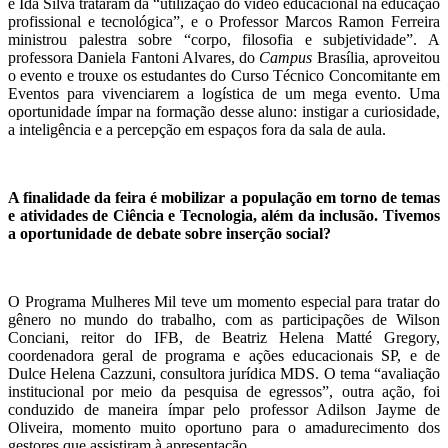
e Ida Silva trataram da “utilização do vídeo educacional na educação
profissional e tecnológica”, e o Professor Marcos Ramon Ferreira
ministrou palestra sobre “corpo, filosofia e subjetividade”. A
professora Daniela Fantoni Alvares, do
Campus
Brasília, aproveitou
o evento e trouxe os estudantes do Curso Técnico Concomitante em
Eventos para vivenciarem a logística de um mega evento. Uma
oportunidade ímpar na formação desse aluno: instigar a curiosidade,
a inteligência e a percepção em espaços fora da sala de aula.
A finalidade da feira é mobilizar a população em torno de temas
e atividades de Ciência e Tecnologia, além da inclusão. Tivemos
a oportunidade de debate sobre inserção social?
O Programa Mulheres Mil teve um momento especial para tratar do
gênero no mundo do trabalho, com as participações de Wilson
Conciani, reitor do IFB, de Beatriz Helena Matté Gregory,
coordenadora geral de programa e ações educacionais SP, e de
Dulce Helena Cazzuni, consultora jurídica MDS. O tema “avaliação
institucional por meio da pesquisa de egressos”, outra ação, foi
conduzido de maneira ímpar pelo professor Adilson Jayme de
Oliveira, momento muito oportuno para o amadurecimento dos
gestores que assistiram à apresentação.