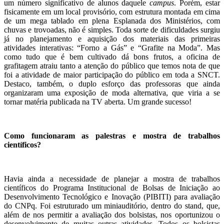
um número significativo de alunos daquele
campus
. Porém, estar
fisicamente em um local provisório, com estrutura montada em cima
de um mega tablado em plena Esplanada dos Ministérios, com
chuvas e trovoadas, não é simples. Toda sorte de dificuldades surgiu
já no planejamento e aquisição dos materiais das primeiras
atividades interativas: “Forno a Gás” e “Grafite na Moda”. Mas
como tudo que é bem cultivado dá bons frutos, a oficina de
grafitagem atraiu tanto a atenção do público que temos nota de que
foi a atividade de maior participação do público em toda a SNCT.
Destaco, também, o duplo esforço das professoras que ainda
organizaram uma exposição de moda alternativa, que viria a se
tornar matéria publicada na TV aberta. Um grande sucesso!
Como funcionaram as palestras e mostra de trabalhos
científicos?
Havia ainda a necessidade de planejar a mostra de trabalhos
científicos do Programa Institucional de Bolsas de Iniciação ao
Desenvolvimento Tecnológico e Inovação (PIBITI) para avaliação
do CNPq. Foi estruturado um miniauditório, dentro do stand, que,
além de nos permitir a avaliação dos bolsistas, nos oportunizou o
desenvolvimento de muitas outras atividades. Todos os bolsistas