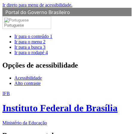
Ir direto para menu de acessibilidade.
Portal do Governo Brasileiro
Portuguese
Ir para o conteúdo
1
Ir para o menu
2
Ir para a busca
3
Ir para o rodapé
4
Opções de acessibilidade
Acessibilidade
Alto contraste
IFB
Instituto Federal de Brasília
Ministério da Educação