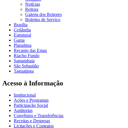
Notícias
Reitora
Galeria dos Reitores
Boletins de Serviço
Brasília
Ceilândia
Estrutural
Gama
Planaltina
Recanto das Emas
Riacho Fundo
Samambaia
São Sebastião
Taguatinga
Acesso à Informação
Institucional
Ações e Programas
Participação Social
Auditorias
Convênios e Transferências
Receitas e Despesas
Licitações e Contratos