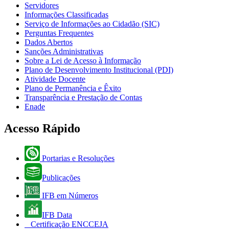
Servidores
Informações Classificadas
Serviço de Informações ao Cidadão (SIC)
Perguntas Frequentes
Dados Abertos
Sanções Administrativas
Sobre a Lei de Acesso à Informação
Plano de Desenvolvimento Institucional (PDI)
Atividade Docente
Plano de Permanência e Êxito
Transparência e Prestação de Contas
Enade
Acesso Rápido
Portarias e Resoluções
Publicações
IFB em Números
IFB Data
Certificação ENCCEJA