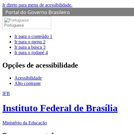
Ir direto para menu de acessibilidade.
Portal do Governo Brasileiro
Portuguese
Ir para o conteúdo
1
Ir para o menu
2
Ir para a busca
3
Ir para o rodapé
4
Opções de acessibilidade
Acessibilidade
Alto contraste
IFB
Instituto Federal de Brasília
Ministério da Educação