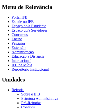
Menu de Relevância
Portal IFB
Estude no IFB
Espaço do/a Estudante
Espaço do/a Servidor/a
Concursos
Ensino
Pesquisa
Extensão
Administração
Educação a Distância
Internacional
IFB na Mídia
Repositório Institucional
Unidades
Reitoria
Sobre o IFB
Estrutura Administrativa
Pró-Reitorias
Contatos