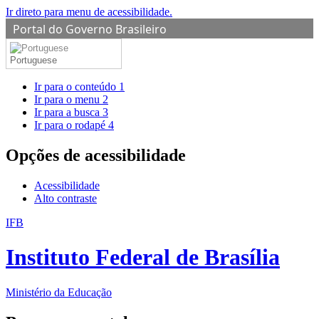
Ir direto para menu de acessibilidade.
Portal do Governo Brasileiro
Portuguese
Ir para o conteúdo
1
Ir para o menu
2
Ir para a busca
3
Ir para o rodapé
4
Opções de acessibilidade
Acessibilidade
Alto contraste
IFB
Instituto Federal de Brasília
Ministério da Educação