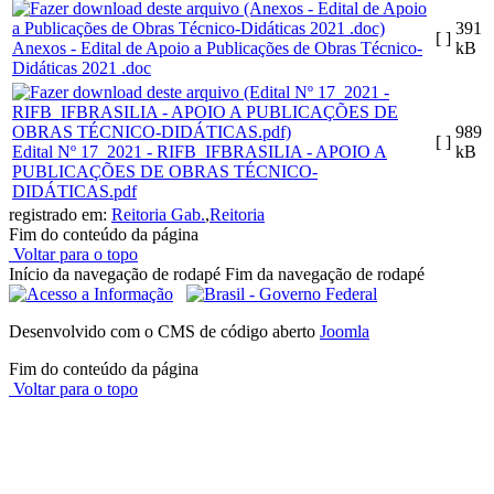
391
[ ]
Anexos - Edital de Apoio a Publicações de Obras Técnico-
kB
Didáticas 2021 .doc
989
[ ]
Edital Nº 17_2021 - RIFB_IFBRASILIA - APOIO A
kB
PUBLICAÇÕES DE OBRAS TÉCNICO-
DIDÁTICAS.pdf
registrado em:
Reitoria Gab.
,
Reitoria
Fim do conteúdo da página
Voltar para o topo
Início da navegação de rodapé
Fim da navegação de rodapé
Desenvolvido com o CMS de código aberto
Joomla
Fim do conteúdo da página
Voltar para o topo