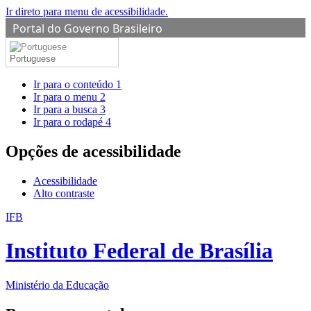
Ir direto para menu de acessibilidade.
Portal do Governo Brasileiro
Portuguese
Ir para o conteúdo
1
Ir para o menu
2
Ir para a busca
3
Ir para o rodapé
4
Opções de acessibilidade
Acessibilidade
Alto contraste
IFB
Instituto Federal de Brasília
Ministério da Educação