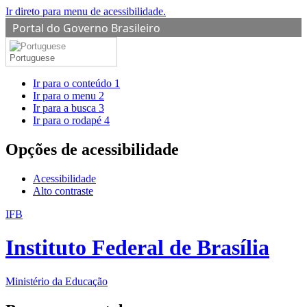
Ir direto para menu de acessibilidade.
Portal do Governo Brasileiro
Portuguese
Ir para o conteúdo
1
Ir para o menu
2
Ir para a busca
3
Ir para o rodapé
4
Opções de acessibilidade
Acessibilidade
Alto contraste
IFB
Instituto Federal de Brasília
Ministério da Educação