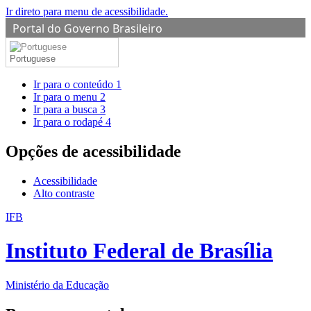
Ir direto para menu de acessibilidade.
Portal do Governo Brasileiro
Portuguese
Ir para o conteúdo
1
Ir para o menu
2
Ir para a busca
3
Ir para o rodapé
4
Opções de acessibilidade
Acessibilidade
Alto contraste
IFB
Instituto Federal de Brasília
Ministério da Educação