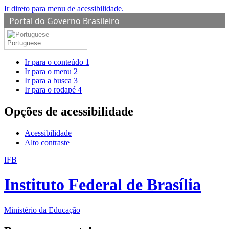
Ir direto para menu de acessibilidade.
Portal do Governo Brasileiro
Portuguese
Ir para o conteúdo
1
Ir para o menu
2
Ir para a busca
3
Ir para o rodapé
4
Opções de acessibilidade
Acessibilidade
Alto contraste
IFB
Instituto Federal de Brasília
Ministério da Educação