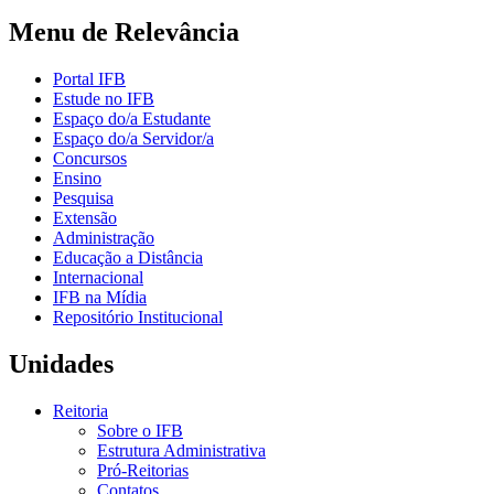
Menu de Relevância
Portal IFB
Estude no IFB
Espaço do/a Estudante
Espaço do/a Servidor/a
Concursos
Ensino
Pesquisa
Extensão
Administração
Educação a Distância
Internacional
IFB na Mídia
Repositório Institucional
Unidades
Reitoria
Sobre o IFB
Estrutura Administrativa
Pró-Reitorias
Contatos