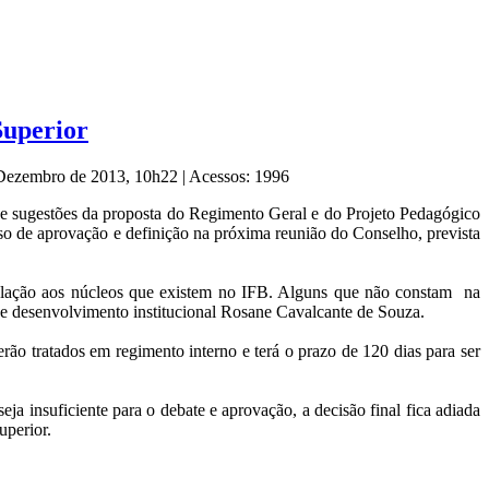
Superior
e Dezembro de 2013, 10h22
|
Acessos: 1996
a de sugestões da proposta do Regimento Geral e do Projeto Pedagógico
so de aprovação e definição na próxima reunião do Conselho, prevista
 relação aos núcleos que existem no IFB. Alguns que não constam na
a de desenvolvimento institucional Rosane Cavalcante de Souza.
rão tratados em regimento interno e terá o prazo de 120 dias para ser
a insuficiente para o debate e aprovação, a decisão final fica adiada
uperior.