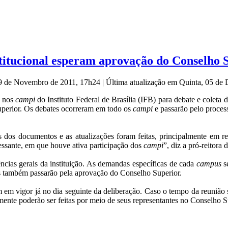
titucional esperam aprovação do Conselho 
29 de Novembro de 2011, 17h24
|
Última atualização em Quinta, 05 d
s nos
campi
do Instituto Federal de Brasília (IFB) para debate e colet
Superior. Os debates ocorreram em todo os
campi
e passarão pelo proces
s dos documentos e as atualizações foram feitas, principalmente em
essante, em que houve ativa participação dos
campi
”, diz a pró-reitor
ias gerais da instituição. As demandas específicas de cada
campus
se
as também passarão pela aprovação do Conselho Superior.
m vigor já no dia seguinte da deliberação. Caso o tempo da reunião sej
ente poderão ser feitas por meio de seus representantes no Conselho S