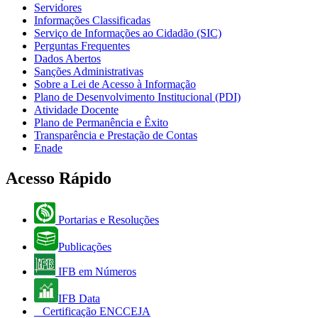
Servidores
Informações Classificadas
Serviço de Informações ao Cidadão (SIC)
Perguntas Frequentes
Dados Abertos
Sanções Administrativas
Sobre a Lei de Acesso à Informação
Plano de Desenvolvimento Institucional (PDI)
Atividade Docente
Plano de Permanência e Êxito
Transparência e Prestação de Contas
Enade
Acesso Rápido
Portarias e Resoluções
Publicações
IFB em Números
IFB Data
Certificação ENCCEJA