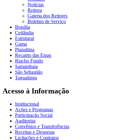
Notícias
Reitora
Galeria dos Reitores
Boletins de Serviço
Brasília
Ceilândia
Estrutural
Gama
Planaltina
Recanto das Emas
Riacho Fundo
Samambaia
São Sebastião
Taguatinga
Acesso à Informação
Institucional
Ações e Programas
Participação Social
Auditorias
Convênios e Transferências
Receitas e Despesas
Licitações e Contratos