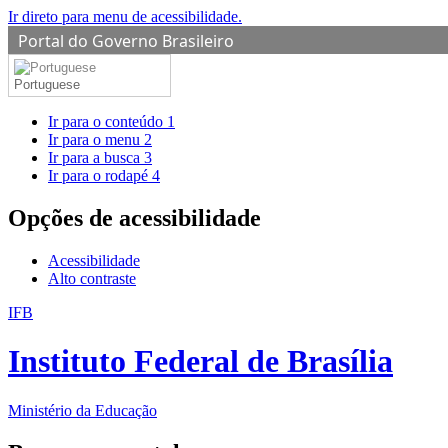
Ir direto para menu de acessibilidade.
Portal do Governo Brasileiro
Portuguese
Ir para o conteúdo
1
Ir para o menu
2
Ir para a busca
3
Ir para o rodapé
4
Opções de acessibilidade
Acessibilidade
Alto contraste
IFB
Instituto Federal de Brasília
Ministério da Educação