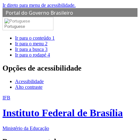
Ir direto para menu de acessibilidade.
Portal do Governo Brasileiro
Portuguese
Ir para o conteúdo
1
Ir para o menu
2
Ir para a busca
3
Ir para o rodapé
4
Opções de acessibilidade
Acessibilidade
Alto contraste
IFB
Instituto Federal de Brasília
Ministério da Educação