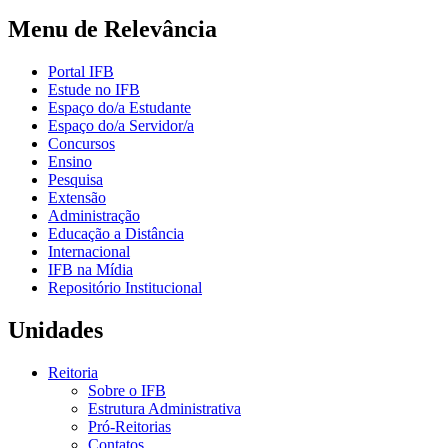
Menu de Relevância
Portal IFB
Estude no IFB
Espaço do/a Estudante
Espaço do/a Servidor/a
Concursos
Ensino
Pesquisa
Extensão
Administração
Educação a Distância
Internacional
IFB na Mídia
Repositório Institucional
Unidades
Reitoria
Sobre o IFB
Estrutura Administrativa
Pró-Reitorias
Contatos