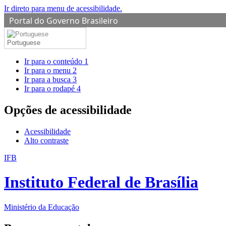
Ir direto para menu de acessibilidade.
Portal do Governo Brasileiro
Portuguese
Ir para o conteúdo
1
Ir para o menu
2
Ir para a busca
3
Ir para o rodapé
4
Opções de acessibilidade
Acessibilidade
Alto contraste
IFB
Instituto Federal de Brasília
Ministério da Educação