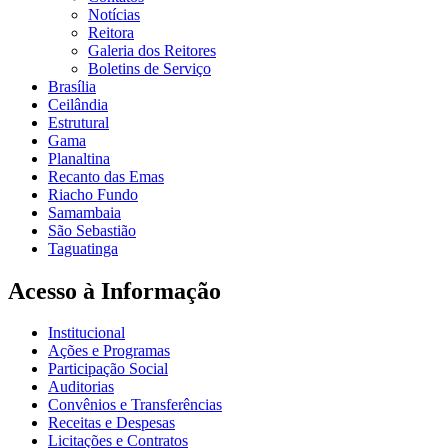
Notícias
Reitora
Galeria dos Reitores
Boletins de Serviço
Brasília
Ceilândia
Estrutural
Gama
Planaltina
Recanto das Emas
Riacho Fundo
Samambaia
São Sebastião
Taguatinga
Acesso à Informação
Institucional
Ações e Programas
Participação Social
Auditorias
Convênios e Transferências
Receitas e Despesas
Licitações e Contratos