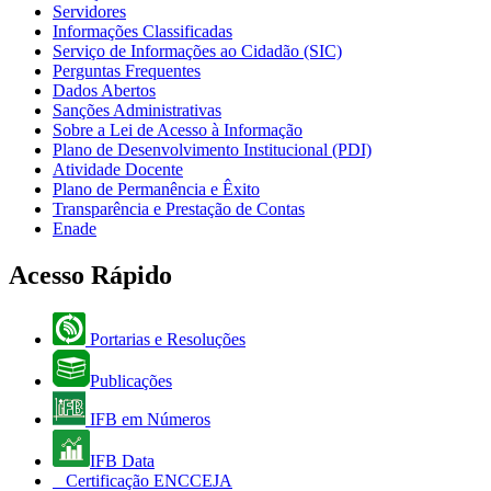
Servidores
Informações Classificadas
Serviço de Informações ao Cidadão (SIC)
Perguntas Frequentes
Dados Abertos
Sanções Administrativas
Sobre a Lei de Acesso à Informação
Plano de Desenvolvimento Institucional (PDI)
Atividade Docente
Plano de Permanência e Êxito
Transparência e Prestação de Contas
Enade
Acesso Rápido
Portarias e Resoluções
Publicações
IFB em Números
IFB Data
Certificação ENCCEJA