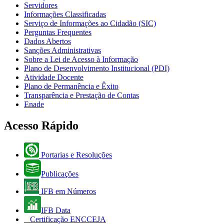
Servidores
Informações Classificadas
Serviço de Informações ao Cidadão (SIC)
Perguntas Frequentes
Dados Abertos
Sanções Administrativas
Sobre a Lei de Acesso à Informação
Plano de Desenvolvimento Institucional (PDI)
Atividade Docente
Plano de Permanência e Êxito
Transparência e Prestação de Contas
Enade
Acesso Rápido
Portarias e Resoluções
Publicações
IFB em Números
IFB Data
Certificação ENCCEJA