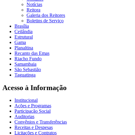
Notícias
Reitora
Galeria dos Reitores
Boletins de Serviço
Brasília
Ceilândia
Estrutural
Gama
Planaltina
Recanto das Emas
Riacho Fundo
Samambaia
São Sebastião
Taguatinga
Acesso à Informação
Institucional
Ações e Programas
Participação Social
Auditorias
Convênios e Transferências
Receitas e Despesas
Licitações e Contratos