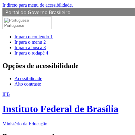
Ir direto para menu de acessibilidade.
Portal do Governo Brasileiro
Portuguese
Ir para o conteúdo
1
Ir para o menu
2
Ir para a busca
3
Ir para o rodapé
4
Opções de acessibilidade
Acessibilidade
Alto contraste
IFB
Instituto Federal de Brasília
Ministério da Educação