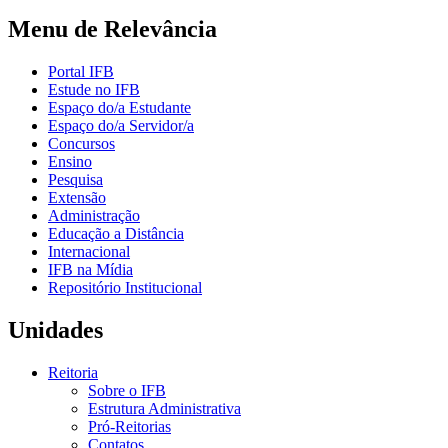
Menu de Relevância
Portal IFB
Estude no IFB
Espaço do/a Estudante
Espaço do/a Servidor/a
Concursos
Ensino
Pesquisa
Extensão
Administração
Educação a Distância
Internacional
IFB na Mídia
Repositório Institucional
Unidades
Reitoria
Sobre o IFB
Estrutura Administrativa
Pró-Reitorias
Contatos