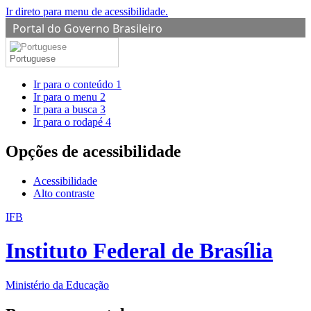
Ir direto para menu de acessibilidade.
Portal do Governo Brasileiro
Portuguese
Ir para o conteúdo
1
Ir para o menu
2
Ir para a busca
3
Ir para o rodapé
4
Opções de acessibilidade
Acessibilidade
Alto contraste
IFB
Instituto Federal de Brasília
Ministério da Educação