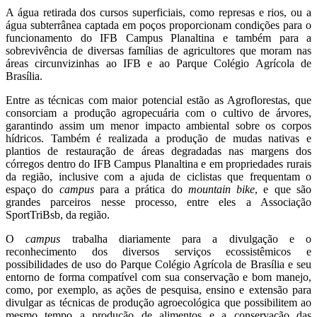
A água retirada dos cursos superficiais, como represas e rios, ou a
água subterrânea captada em poços proporcionam condições para o
funcionamento do IFB Campus Planaltina e também para a
sobrevivência de diversas famílias de agricultores que moram nas
áreas circunvizinhas ao IFB e ao Parque Colégio Agrícola de
Brasília.
Entre as técnicas com maior potencial estão as Agroflorestas, que
consorciam a produção agropecuária com o cultivo de árvores,
garantindo assim um menor impacto ambiental sobre os corpos
hídricos. Também é realizada a produção de mudas nativas e
plantios de restauração de áreas degradadas nas margens dos
córregos dentro do IFB Campus Planaltina e em propriedades rurais
da região, inclusive com a ajuda de ciclistas que frequentam o
espaço do
campus
para a prática do
mountain bike
, e que são
grandes parceiros nesse processo, entre eles a Associação
SportTriBsb, da região.
O
campus
trabalha diariamente para a divulgação e o
reconhecimento dos diversos serviços ecossistêmicos e
possibilidades de uso do Parque Colégio Agrícola de Brasília e seu
entorno de forma compatível com sua conservação e bom manejo,
como, por exemplo, as ações de pesquisa, ensino e extensão para
divulgar as técnicas de produção agroecológica que possibilitem ao
mesmo tempo a produção de alimentos e a conservação das