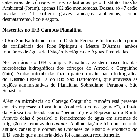
cabeceiras de córregos e rios cadastrados pelo Instituto Brasília
Ambiental (Ibram), apenas 162 são monitoradas. Dessas, só 47 estão
intactas e 51 sofrem graves ameaças ambientais, como
desmatamento, lixo e esgoto.
Nascentes no IFB Campus Planaltina
O Rio São Bartolomeu corta o Distrito Federal e foi formado a partir
da confluência dos Rios Pipiripau e Mestre D'Armas, ambos
tributários de águas da Estação Ecológica de Águas Emendadas.
No território do IFB Campus Planaltina, existem nascentes das
microbacias hidrográficas dos córregos do Arrozal e Corguinho
(foto). Ambas microbacias fazem parte da maior bacia hidrográfica
do Distrito Federal, a do Rio São Bartolomeu, que atravessa as
regiões administrativas de Planaltina, Sobradinho, Paranoá e São
Sebastião.
Além da microbacia do Córrego Corguinho, também está presente
em três represas: a Larguinho (conhecida como “grande”), a Pasto
da Várzea (conhecida como “pequena”) e a Represinha do Buriti.
Através delas é possível o fornecimento de água em sistemas de
irrigação de lavouras do
campus
. A alimentação é feita por meio de
antigos canais que cortam as Unidades de Ensino e Produção do
IFB, sendo que a maioria deles foi canalizada recentemente.