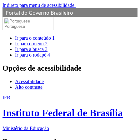
Ir direto para menu de acessibilidade.
Portal do Governo Brasileiro
Portuguese
Ir para o conteúdo
1
Ir para o menu
2
Ir para a busca
3
Ir para o rodapé
4
Opções de acessibilidade
Acessibilidade
Alto contraste
IFB
Instituto Federal de Brasília
Ministério da Educação