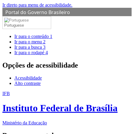
Ir direto para menu de acessibilidade.
Portal do Governo Brasileiro
Portuguese
Ir para o conteúdo
1
Ir para o menu
2
Ir para a busca
3
Ir para o rodapé
4
Opções de acessibilidade
Acessibilidade
Alto contraste
IFB
Instituto Federal de Brasília
Ministério da Educação