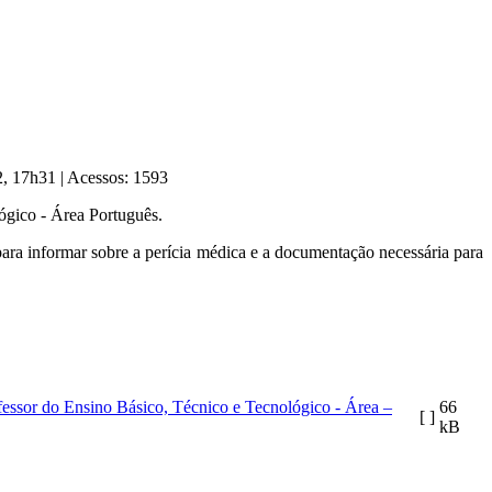
22, 17h31
|
Acessos: 1593
ógico - Área Português.
ra informar sobre a perícia médica e a documentação necessária para
ssor do Ensino Básico, Técnico e Tecnológico - Área –
66
[ ]
kB