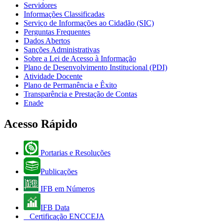
Servidores
Informações Classificadas
Serviço de Informações ao Cidadão (SIC)
Perguntas Frequentes
Dados Abertos
Sanções Administrativas
Sobre a Lei de Acesso à Informação
Plano de Desenvolvimento Institucional (PDI)
Atividade Docente
Plano de Permanência e Êxito
Transparência e Prestação de Contas
Enade
Acesso Rápido
Portarias e Resoluções
Publicações
IFB em Números
IFB Data
Certificação ENCCEJA