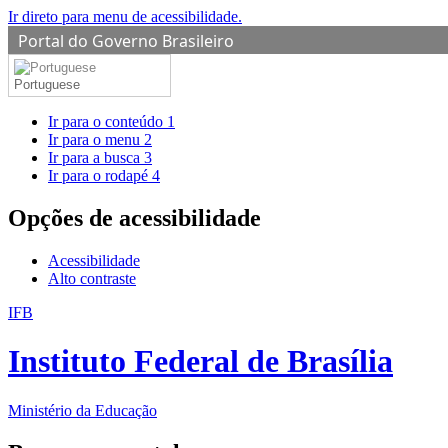
Ir direto para menu de acessibilidade.
Portal do Governo Brasileiro
Portuguese
Ir para o conteúdo
1
Ir para o menu
2
Ir para a busca
3
Ir para o rodapé
4
Opções de acessibilidade
Acessibilidade
Alto contraste
IFB
Instituto Federal de Brasília
Ministério da Educação