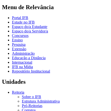
Menu de Relevância
Portal IFB
Estude no IFB
Espaço do/a Estudante
Espaço do/a Servidor/a
Concursos
Ensino
Pesquisa
Extensão
Administração
Educação a Distância
Internacional
IFB na Mídia
Repositório Institucional
Unidades
Reitoria
Sobre o IFB
Estrutura Administrativa
Pró-Reitorias
Contatos