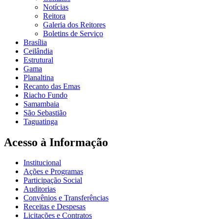
Notícias
Reitora
Galeria dos Reitores
Boletins de Serviço
Brasília
Ceilândia
Estrutural
Gama
Planaltina
Recanto das Emas
Riacho Fundo
Samambaia
São Sebastião
Taguatinga
Acesso à Informação
Institucional
Ações e Programas
Participação Social
Auditorias
Convênios e Transferências
Receitas e Despesas
Licitações e Contratos