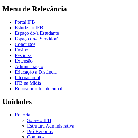
Menu de Relevância
Portal IFB
Estude no IFB
Espaço do/a Estudante
Espaço do/a Servidor/a
Concursos
Ensino
Pesquisa
Extensão
Administração
Educação a Distância
Internacional
IFB na Mídia
Repositório Institucional
Unidades
Reitoria
Sobre o IFB
Estrutura Administrativa
Pró-Reitorias
Contatos