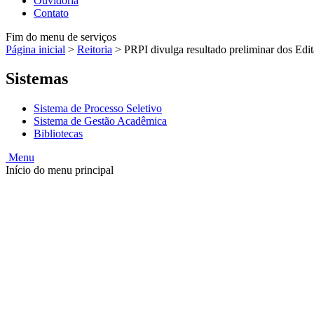
Ouvidoria
Contato
Fim do menu de serviços
Página inicial
>
Reitoria
>
PRPI divulga resultado preliminar dos Edit
Sistemas
Sistema de Processo Seletivo
Sistema de Gestão Acadêmica
Bibliotecas
Menu
Início do menu principal