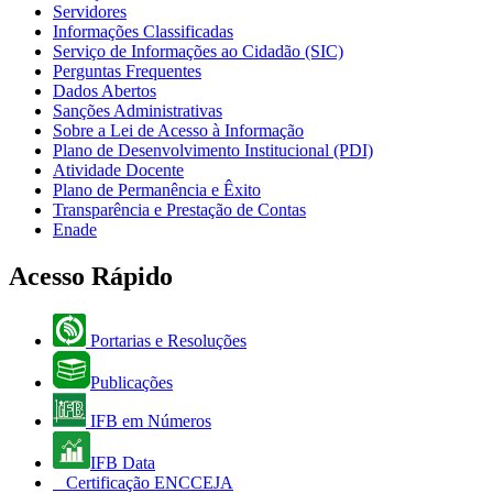
Servidores
Informações Classificadas
Serviço de Informações ao Cidadão (SIC)
Perguntas Frequentes
Dados Abertos
Sanções Administrativas
Sobre a Lei de Acesso à Informação
Plano de Desenvolvimento Institucional (PDI)
Atividade Docente
Plano de Permanência e Êxito
Transparência e Prestação de Contas
Enade
Acesso Rápido
Portarias e Resoluções
Publicações
IFB em Números
IFB Data
Certificação ENCCEJA