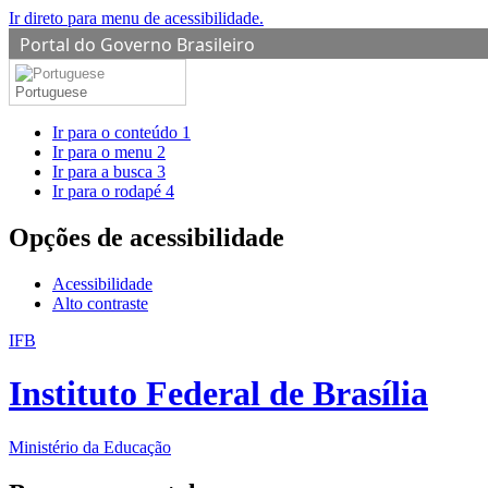
Ir direto para menu de acessibilidade.
Portal do Governo Brasileiro
Portuguese
Ir para o conteúdo
1
Ir para o menu
2
Ir para a busca
3
Ir para o rodapé
4
Opções de acessibilidade
Acessibilidade
Alto contraste
IFB
Instituto Federal de Brasília
Ministério da Educação