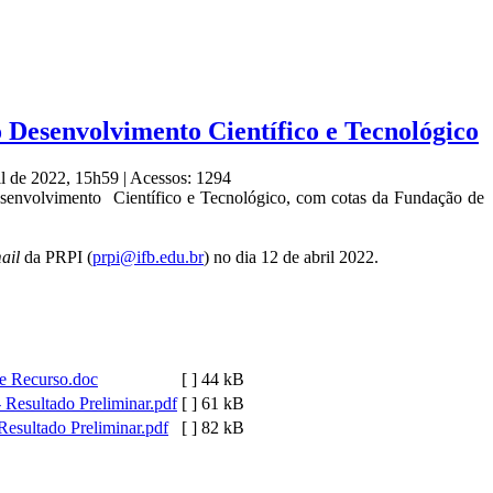
ao Desenvolvimento Científico e Tecnológico
il de 2022, 15h59
|
Acessos: 1294
 Desenvolvimento Científico e Tecnológico, com cotas da Fundação de
ail
da PRPI (
prpi@ifb.edu.br
) no dia 12 de abril 2022.
e Recurso.doc
[ ]
44 kB
Resultado Preliminar.pdf
[ ]
61 kB
esultado Preliminar.pdf
[ ]
82 kB