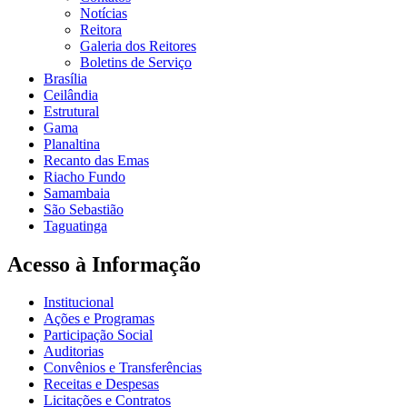
Notícias
Reitora
Galeria dos Reitores
Boletins de Serviço
Brasília
Ceilândia
Estrutural
Gama
Planaltina
Recanto das Emas
Riacho Fundo
Samambaia
São Sebastião
Taguatinga
Acesso à Informação
Institucional
Ações e Programas
Participação Social
Auditorias
Convênios e Transferências
Receitas e Despesas
Licitações e Contratos