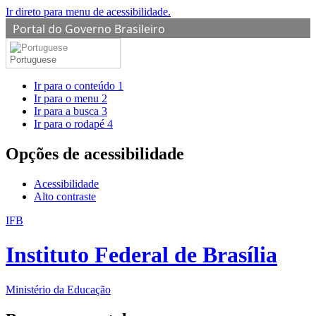
Ir direto para menu de acessibilidade.
Portal do Governo Brasileiro
Portuguese
Ir para o conteúdo
1
Ir para o menu
2
Ir para a busca
3
Ir para o rodapé
4
Opções de acessibilidade
Acessibilidade
Alto contraste
IFB
Instituto Federal de Brasília
Ministério da Educação