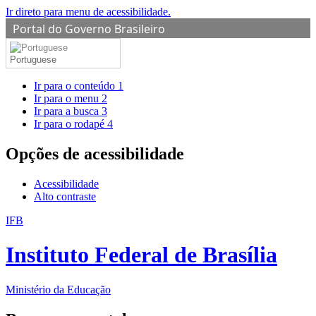
Ir direto para menu de acessibilidade.
Portal do Governo Brasileiro
Portuguese
Ir para o conteúdo
1
Ir para o menu
2
Ir para a busca
3
Ir para o rodapé
4
Opções de acessibilidade
Acessibilidade
Alto contraste
IFB
Instituto Federal de Brasília
Ministério da Educação