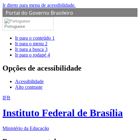
Ir direto para menu de acessibilidade.
Portal do Governo Brasileiro
Portuguese
Ir para o conteúdo
1
Ir para o menu
2
Ir para a busca
3
Ir para o rodapé
4
Opções de acessibilidade
Acessibilidade
Alto contraste
IFB
Instituto Federal de Brasília
Ministério da Educação