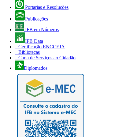
Portarias e Resoluções
Publicações
IFB em Números
IFB Data
Certificação ENCCEJA
Bibliotecas
Carta de Serviços ao Cidadão
Diplomados