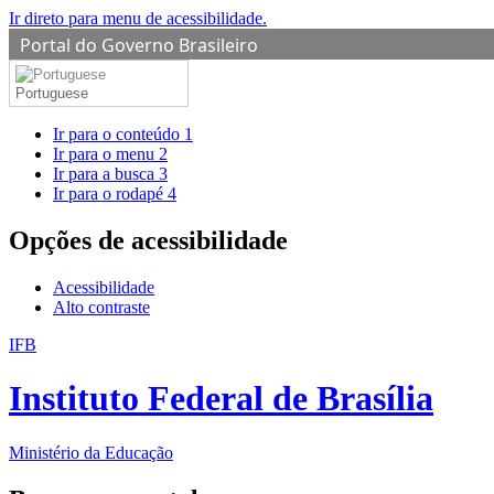
Ir direto para menu de acessibilidade.
Portal do Governo Brasileiro
Portuguese
Ir para o conteúdo
1
Ir para o menu
2
Ir para a busca
3
Ir para o rodapé
4
Opções de acessibilidade
Acessibilidade
Alto contraste
IFB
Instituto Federal de Brasília
Ministério da Educação