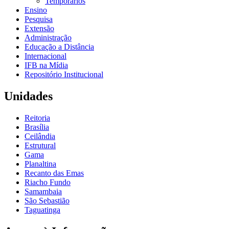
Temporários
Ensino
Pesquisa
Extensão
Administração
Educação a Distância
Internacional
IFB na Mídia
Repositório Institucional
Unidades
Reitoria
Brasília
Ceilândia
Estrutural
Gama
Planaltina
Recanto das Emas
Riacho Fundo
Samambaia
São Sebastião
Taguatinga