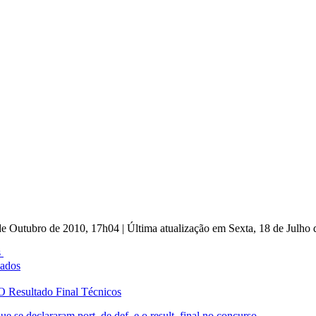
 de Outubro de 2010, 17h04
|
Última atualização em Sexta, 18 de Julho
s
vados
sultado Final Técnicos
ue se declararam port. de def. e o result. final no concurso