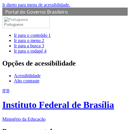
Ir direto para menu de acessibilidade.
Portal do Governo Brasileiro
Portuguese
Ir para o conteúdo
1
Ir para o menu
2
Ir para a busca
3
Ir para o rodapé
4
Opções de acessibilidade
Acessibilidade
Alto contraste
IFB
Instituto Federal de Brasília
Ministério da Educação