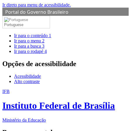
Ir direto para menu de acessibilidade.
Portal do Governo Brasileiro
Portuguese
Ir para o conteúdo
1
Ir para o menu
2
Ir para a busca
3
Ir para o rodapé
4
Opções de acessibilidade
Acessibilidade
Alto contraste
IFB
Instituto Federal de Brasília
Ministério da Educação