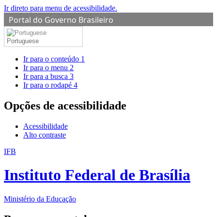
Ir direto para menu de acessibilidade.
Portal do Governo Brasileiro
Portuguese
Ir para o conteúdo
1
Ir para o menu
2
Ir para a busca
3
Ir para o rodapé
4
Opções de acessibilidade
Acessibilidade
Alto contraste
IFB
Instituto Federal de Brasília
Ministério da Educação